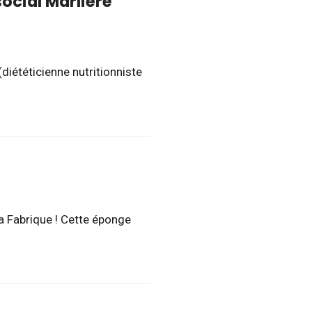
ocial Marlière
diététicienne nutritionniste
a Fabrique ! Cette éponge